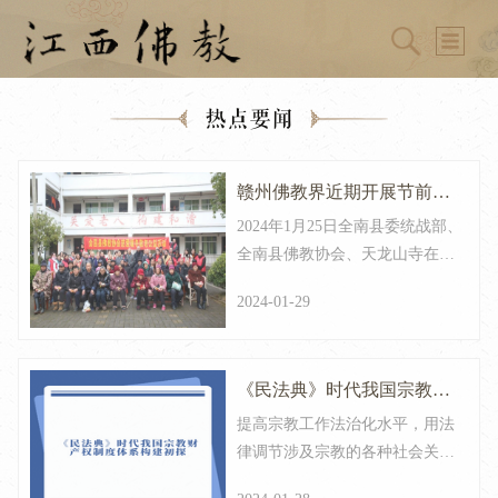
热点要闻
赣州佛教界近期开展​节前慰
2024年1月25日全南县委统战部、
问与慈善关爱系列活动
全南县佛教协会、天龙山寺在全
南县瑶族村开展“民族团结一家
2024-01-29
亲”春节慰问活动。全南县委统战
部常务副部长曾春华、副部长徐
鑫江，全南县佛教协会会长惟慧
《民法典》时代我国宗教财
法师参加活动。
提高宗教工作法治化水平，用法
产权制度体系构建初探
律调节涉及宗教的各种社会关
系，是新时代做好宗教工作的根