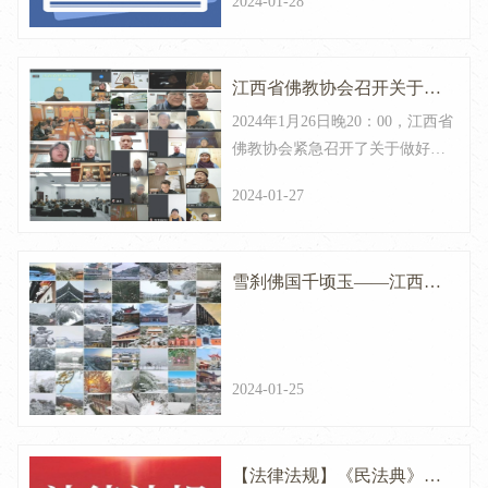
2024-01-28
本途径。
江西省佛教协会召开关于做
2024年1月26日晚20：00，江西省
好宗教场所安全工作视频会
佛教协会紧急召开了关于做好全
议
省佛教场所安全工作的视频会
2024-01-27
议，省佛协副秘书长以上及班子
成员、各设区市佛协会长、秘书
长及佛学院全体师生参会，会议
雪刹佛国千顷玉——江西佛
由省佛协会长养立法师主持。
寺雪景巡礼
2024-01-25
【法律法规】《民法典》时