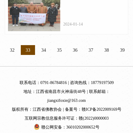
饭供千僧”活动之二—— 十年
如一日的坚守，终南山供僧
2024-01-14
之行
32
33
34
35
36
37
38
39
联系电话：0791-86784816 | 咨询热线：18779197509
地址：江西省南昌市火神庙街48号 | 联系邮箱：
jiangxifoxie@163.com
版权所有：江西省佛教协会 | 备案号：
赣ICP备2022009169号
互联网宗教信息服务许可证：赣(2022)0000003
赣公网安备：36010202000652号