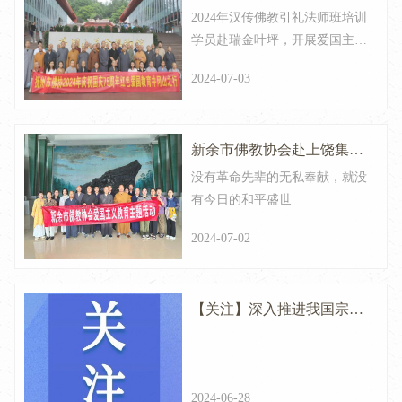
2024年汉传佛教引礼法师班培训
红色主题教育活动
学员赴瑞金叶坪，开展爱国主义
红色主题教育活动。
2024-07-03
新余市佛教协会赴上饶集中
没有革命先辈的无私奉献，就没
营革命烈士纪念馆开展爱国
有今日的和平盛世
主义教育活动
2024-07-02
【关注】深入推进我国宗教
中国化研讨会举行 石泰峰出
席并讲话
2024-06-28