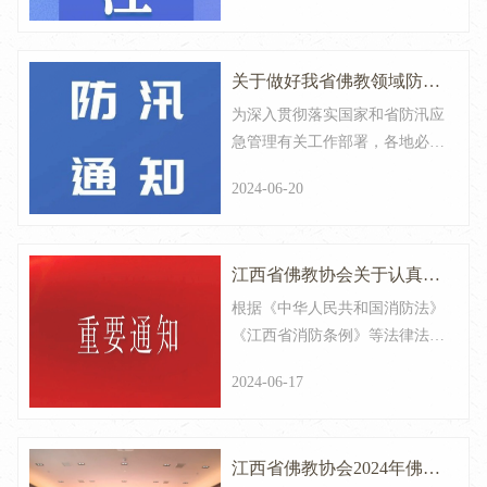
关于做好我省佛教领域​防汛
为深入贯彻落实国家和省防汛应
抗灾工作的通知
急管理有关工作部署，各地必须
看清形势、坚持底线、积极行
2024-06-20
动、提前部署，从源头上防范化
解洪水、泥石流等灾害重大风
险，真正把问题解决在成灾之
江西省佛教协会关于认真贯
前，弘扬佛教慈悲济世的宗风，
切实做好今年防汛抗灾的准备应
根据《中华人民共和国消防法》
彻《江西省人民政府关于加
对工作。
《江西省消防条例》等法律法规
强消防“生命通道”管理的通
及消防技术标准，为坚决整治阻
2024-06-17
碍消防“生命通道”的突出隐患，
告》的通知
省政府决定，自即日起至2025年
底开展打通消防“生命通道”集中
江西省佛教协会2024年佛教
整治。