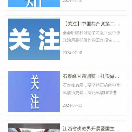
2024-07-18
物普查重大意义，通力合作开展
通知
宗教领域文物普查，切实筑牢宗
教领域文物安全防线，不断提升
【关注】中国共产党第二十
宗教领域文物管理保护水平，持
续加强宗教领域文物价值挖掘展
全会听取和讨论了习近平受中央
届中央委员会第三次全体会
示。
政治局委托所作的工作报告，审
议公报
议，通过了《中共中央关于进一
2024-07-18
步全面深化改革、推进中国式现
代化的决定》。
石泰峰甘肃调研：扎实做好
石泰峰表示，要坚持正确的中华
新时代党的民族宗教工作 推
民族历史观，深化民族团结进步
动铸牢中华民族共同体意识
创建和宣传教育，始终坚持我国
2024-07-13
宗教中国化方向，发扬我国宗教
和我国宗教中国化工作走深
在传承发展中主动融入中国社会
走实
和中华文化的优良传统，更好地
江西省佛教界开展爱国主义
与社会主义社会相适应。