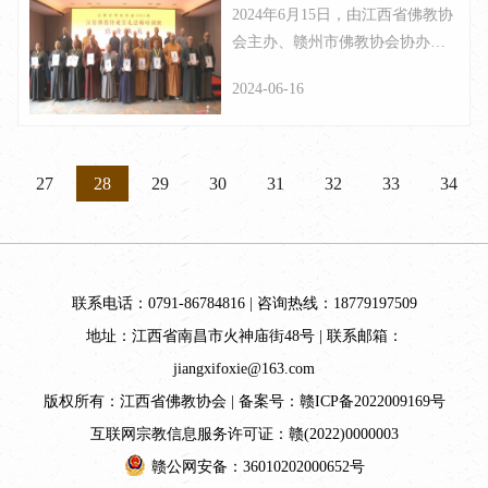
2024年6月15日，由江西省佛教协
引礼师培训班结业典礼在赣
会主办、赣州市佛教协会协办、
州圆满闭幕
赣州市永昌寺承办为期5天的“江
2024-06-16
西省佛教协会2024年汉传佛教引
礼法师培训班”结业典礼在赣州圆
满闭幕。
27
28
29
30
31
32
33
34
联系电话：0791-86784816 | 咨询热线：18779197509
地址：江西省南昌市火神庙街48号 | 联系邮箱：
jiangxifoxie@163.com
版权所有：江西省佛教协会 | 备案号：
赣ICP备2022009169号
互联网宗教信息服务许可证：赣(2022)0000003
赣公网安备：36010202000652号