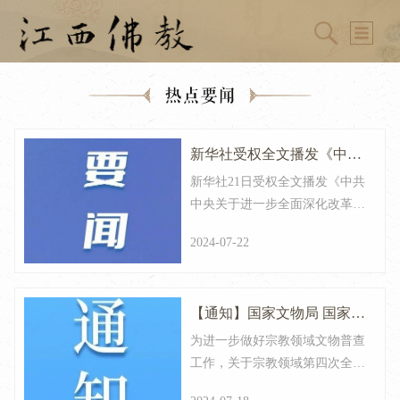
热点要闻
新华社受权全文播发《中共
新华社21日受权全文播发《中共
中央关于进一步全面深化改
中央关于进一步全面深化改革、
革、推进中国式现代化的决
推进中国式现代化的决定》和习
2024-07-22
近平所作的《关于<中共中央关于
定》和习近平所作关于决定
进一步全面深化改革、推进中国
的说明
式现代化的决定>的说明》
【通知】国家文物局 国家宗
为进一步做好宗教领域文物普查
教事务局关于做好宗教领域
工作，关于宗教领域第四次全国
第四次全国文物普查工作的
文物普查工作，要求深入领会文