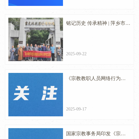
得显著成效
铭记历史 传承精神 | 萍乡市佛
教界赴重庆举行纪念中国人
民抗日战争暨世界反法西斯
2025-09-22
战争胜利80周年活动
《宗教教职人员网络行为规
范》政策解读
2025-09-17
国家宗教事务局印发《宗教