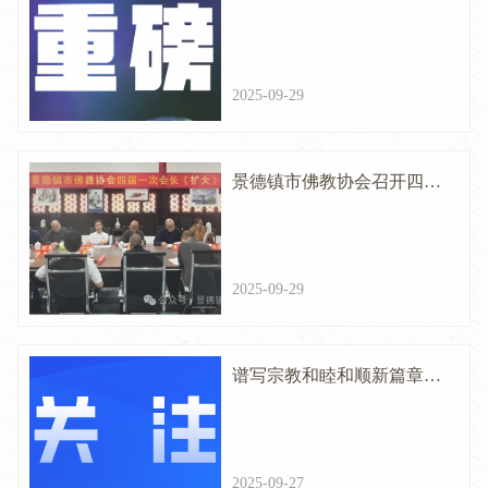
二十二次集体学习时强调 系
统推进我国宗教中国化 积极
2025-09-29
引导宗教与社会主义社会相
适应
景德镇市佛教协会召开四届
一次会长（扩大）会议
2025-09-29
谱写宗教和睦和顺新篇章
——以习近平同志为核心的
党中央引领新疆宗教工作取
2025-09-27