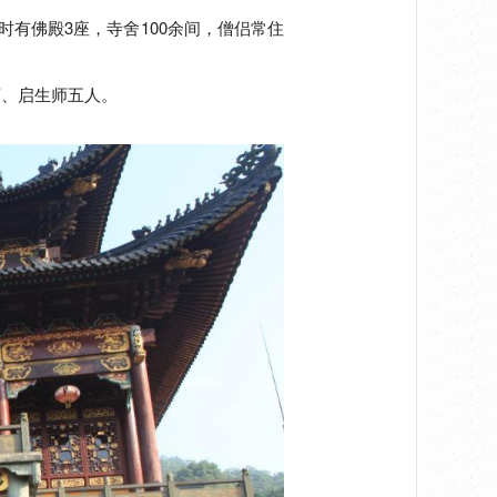
有佛殿3座，寺舍100余间，僧侣常住
师、启生师五人。