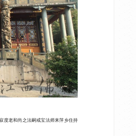
寺寂度老和尚之法嗣戒宝法师来萍乡住持