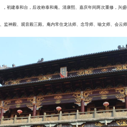
5），初建泰和台，后改称泰和庵。清康熙、嘉庆年间两次重修，兴盛时
、监神殿、观音殿三殿。庵内常住龙法师、念导师、喻文师、会云