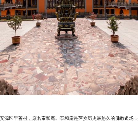
安源区里善村，原名泰和庵。泰和庵是萍乡历史最悠久的佛教道场