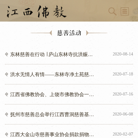
慈善活动
东林慈善在行动 ∣ 庐山东林寺抗洪赈灾
2020-08-14
帮扶、慰问行动系列
洪水无情人有情——东林寺净土苑慈善
2020-07-18
护生会赈灾行
江西省佛教协会、上饶市佛教协会一行
2020-07-16
走访慰问婺源县受灾寺院
抚州市慈善总会举行江西曹洞慈善基金
2020-06-08
会捐赠儿童口罩仪式
江西大金山寺慈善事业协会捐款捐物77.
2020-02-07