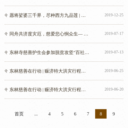
6万元
愿将娑婆三千界，尽种西方九品莲 | 庐
2019-12-25
山东林寺萍乡慈善行
同舟共济度灾厄，慈爱悲心悯众生— —
2019-07-17
会昌县佛教协会开展赈灾慰问活动
东林寺慈善护生会参加脱贫攻坚“百社解
2019-07-13
千难”（修水站）启动仪式，并签约宁红
村留守儿童活动室项目
东林慈善在行动 | 赈济特大洪灾行程之
2019-06-25
江西上饶
东林慈善在行动 | 赈济特大洪灾行程之
2019-06-20
江西吉安
首页
...
4
5
6
7
8
9