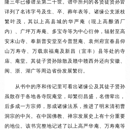
隆三年已修谱至第二十世。谱中所列的各贤徒贤孙皆
详列了名讳字号及生、卒、葬年表等。诸缘公支派枝
繁叶茂，其以上高县城的华严庵（现上高酿酒厂
内）、广坪万寿庵、多宝寺等为中心衍伸，辐射至高
安末山寺、奉新普安堂至今普慧庵、袁州府宜春县仰
山万寿寺、万载祟福庵及新昌（宜丰）县等处的寺
庙、庵堂。其徒子贤孙除散及赣中赣西外还向安徽、
闽、浙、湖广等周边省份发展繁衍。
从书中的序和传记里可看出诸缘公及其徒子贤孙
虽散存于各地各寺院庵堂，却繁衍昌盛，名僧辈出，
后多成一方宗师，形成诸缘法系，推进了明末清初曹
洞宗的中兴。在中国佛教、禅宗发展史上有十分重要
的地位。该书完整地记述了以上高严华庵、万寿庵等