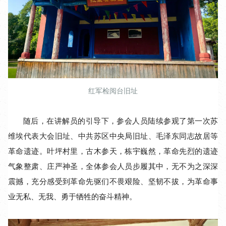
红军检阅台旧址
随后，在讲解员的引导下，参会人员陆续参观了第一次苏
维埃代表大会旧址、中共苏区中央局旧址、毛泽东同志故居等
革命遗迹。叶坪村里，古木参天，栋宇巍然，革命先烈的遗迹
气象整肃、庄严神圣，全体参会人员步履其中，无不为之深深
震撼，充分感受到革命先驱们不畏艰险、坚韧不拔，为革命事
业无私、无我、勇于牺牲的奋斗精神。