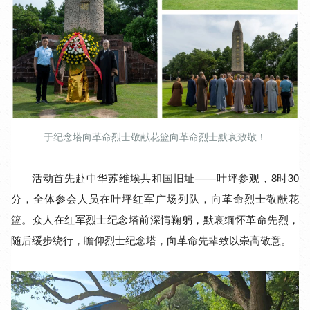
于纪念塔向革命烈士敬献花篮向革命烈士默哀致敬！
活动首先赴中华苏维埃共和国旧址——叶坪参观，8时30
分，全体参会人员在叶坪红军广场列队，向革命烈士敬献花
篮。众人在红军烈士纪念塔前深情鞠躬，默哀缅怀革命先烈，
随后缓步绕行，瞻仰烈士纪念塔，向革命先辈致以崇高敬意。