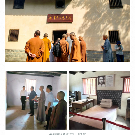
参观毛泽东同志旧居