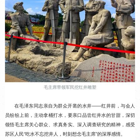
毛主席带领军民挖红井雕塑
在毛泽东同志亲自为群众开凿的水井——红井前，与会人
员纷纷上前，主动拿桶打水，要亲口品尝红井水的甘甜，深切
领悟毛主席关心群众、求真务实、深入调查研究的精神，感受
苏区人民“吃水不忘挖井人，时刻想念毛主席”的深厚感情。