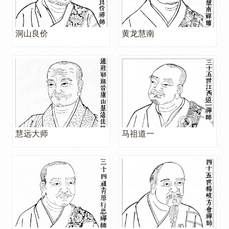
洞山良价
黄龙慧南
慧远大师
马祖道一