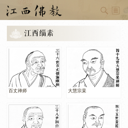
江西缁素
百丈禅师
大慧宗杲